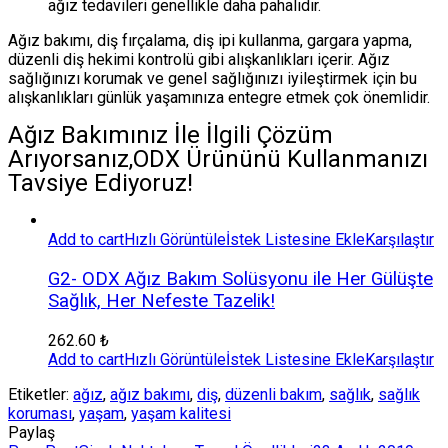
ağız tedavileri genellikle daha pahalıdır.
Ağız bakımı, diş fırçalama, diş ipi kullanma, gargara yapma,
düzenli diş hekimi kontrolü gibi alışkanlıkları içerir. Ağız
sağlığınızı korumak ve genel sağlığınızı iyileştirmek için bu
alışkanlıkları günlük yaşamınıza entegre etmek çok önemlidir.
Ağız Bakımınız İle İlgili Çözüm
Arıyorsanız,ODX Ürününü Kullanmanızı
Tavsiye Ediyoruz!
Add to cart
Hızlı Görüntüle
İstek Listesine Ekle
Karşılaştır
G2- ODX Ağız Bakım Solüsyonu ile Her Gülüşte
Sağlık, Her Nefeste Tazelik!
262.60
₺
Add to cart
Hızlı Görüntüle
İstek Listesine Ekle
Karşılaştır
Etiketler:
ağız
,
ağız bakımı
,
diş
,
düzenli bakım
,
sağlık
,
sağlık
koruması
,
yaşam
,
yaşam kalitesi
Paylaş