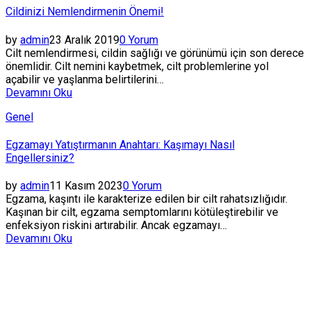
Cildinizi Nemlendirmenin Önemi!
by
admin
23 Aralık 2019
0 Yorum
Cilt nemlendirmesi, cildin sağlığı ve görünümü için son derece
önemlidir. Cilt nemini kaybetmek, cilt problemlerine yol
açabilir ve yaşlanma belirtilerini…
Devamını Oku
Posted
Genel
in
Egzamayı Yatıştırmanın Anahtarı: Kaşımayı Nasıl
Engellersiniz?
by
admin
11 Kasım 2023
0 Yorum
Egzama, kaşıntı ile karakterize edilen bir cilt rahatsızlığıdır.
Kaşınan bir cilt, egzama semptomlarını kötüleştirebilir ve
enfeksiyon riskini artırabilir. Ancak egzamayı…
Devamını Oku