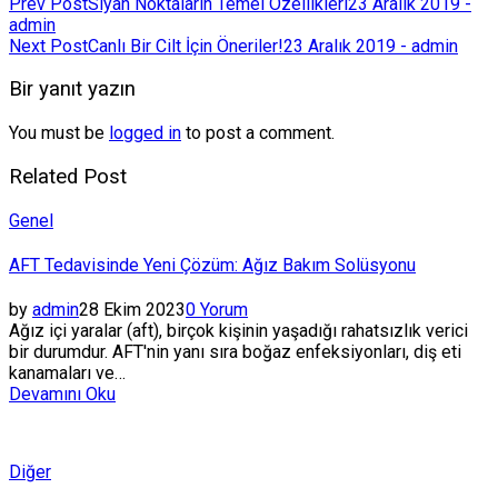
Yazı
Prev Post
Siyah Noktaların Temel Özellikleri
23 Aralık 2019 -
admin
gezinmesi
Next Post
Canlı Bir Cilt İçin Öneriler!
23 Aralık 2019 - admin
Bir yanıt yazın
You must be
logged in
to post a comment.
Related Post
Posted
Genel
in
AFT Tedavisinde Yeni Çözüm: Ağız Bakım Solüsyonu
by
admin
28 Ekim 2023
0 Yorum
Ağız içi yaralar (aft), birçok kişinin yaşadığı rahatsızlık verici
bir durumdur. AFT'nin yanı sıra boğaz enfeksiyonları, diş eti
kanamaları ve…
Devamını Oku
Posted
Diğer
in