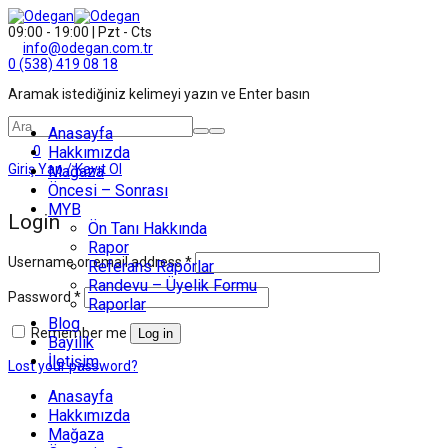
09:00 - 19:00 | Pzt - Cts
info@odegan.com.tr
0 (538) 419 08 18
Aramak istediğiniz kelimeyi yazın ve Enter basın
Anasayfa
0
Hakkımızda
Giriş Yap / Kayıt Ol
Mağaza
Öncesi – Sonrası
MYB
Login
Ön Tanı Hakkında
Rapor
Username or email address
*
Referans Raporlar
Randevu – Üyelik Formu
Password
*
Raporlar
Blog
Remember me
Log in
Bayilik
İletişim
Lost your password?
Anasayfa
Hakkımızda
Mağaza