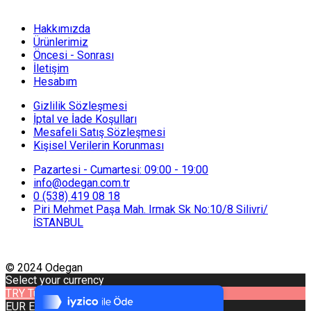
Hakkımızda
Ürünlerimiz
Öncesi - Sonrası
İletişim
Hesabım
Gizlilik Sözleşmesi
İptal ve İade Koşulları
Mesafeli Satış Sözleşmesi
Kişisel Verilerin Korunması
Pazartesi - Cumartesi: 09:00 - 19:00
info@odegan.com.tr
0 (538) 419 08 18
Piri Mehmet Paşa Mah. Irmak Sk No:10/8 Silivri/
İSTANBUL
Tek Tıkla Ödeme Kolaylığı
© 2024 Odegan
Select your currency
7/24 Canlı Destek
TRY
Turkish lira
EUR
Euro
%100 Sorunsuz Alışveriş