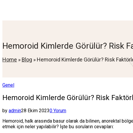
Hemoroid Kimlerde Görülür? Risk Fa
Home
»
Blog
»
Hemoroid Kimlerde Görülür? Risk Faktörle
Posted
Genel
in
Hemoroid Kimlerde Görülür? Risk Faktörl
by
admin
28 Ekim 2023
0 Yorum
Hemoroid, halk arasında basur olarak da bilinen, anorektal bölg
etmek için neler yapılabilir? İşte bu soruların cevapları: