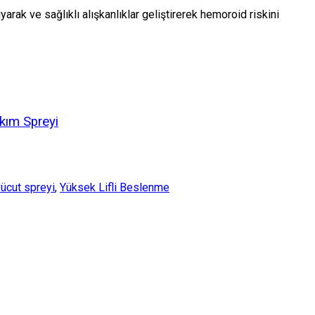
ıyarak ve sağlıklı alışkanlıklar geliştirerek hemoroid riskini
kım Spreyi
vücut spreyi
,
Yüksek Lifli Beslenme