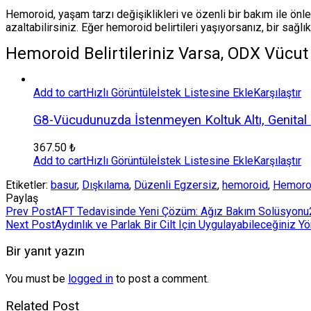
Hemoroid, yaşam tarzı değişiklikleri ve özenli bir bakım ile önleneb
azaltabilirsiniz. Eğer hemoroid belirtileri yaşıyorsanız, bir sağl
Hemoroid Belirtileriniz Varsa, ODX Vücut
Add to cart
Hızlı Görüntüle
İstek Listesine Ekle
Karşılaştır
G8-Vücudunuzda İstenmeyen Koltuk Altı, Genita
367.50
₺
Add to cart
Hızlı Görüntüle
İstek Listesine Ekle
Karşılaştır
Etiketler:
basur
,
Dışkılama
,
Düzenli Egzersiz
,
hemoroid
,
Hemoro
Paylaş
Yazı
Prev Post
AFT Tedavisinde Yeni Çözüm: Ağız Bakım Solüsyonu
Next Post
Aydınlık ve Parlak Bir Cilt Için Uygulayabileceğiniz Y
gezinmesi
Bir yanıt yazın
You must be
logged in
to post a comment.
Related Post