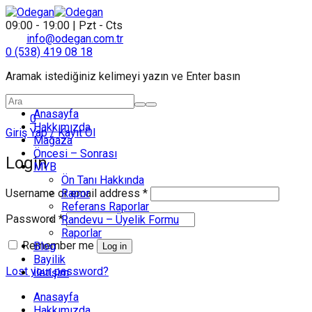
09:00 - 19:00 | Pzt - Cts
info@odegan.com.tr
0 (538) 419 08 18
Aramak istediğiniz kelimeyi yazın ve Enter basın
Anasayfa
0
Hakkımızda
Giriş Yap / Kayıt Ol
Mağaza
Öncesi – Sonrası
Login
MYB
Ön Tanı Hakkında
Username or email address
*
Rapor
Referans Raporlar
Password
*
Randevu – Üyelik Formu
Raporlar
Remember me
Blog
Log in
Bayilik
Lost your password?
İletişim
Anasayfa
Hakkımızda