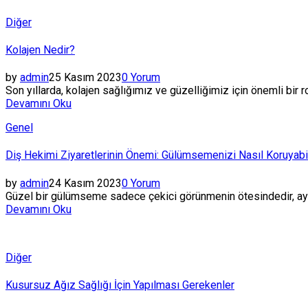
Posted
Diğer
in
Kolajen Nedir?
by
admin
25 Kasım 2023
0 Yorum
Son yıllarda, kolajen sağlığımız ve güzelliğimiz için önemli bir r
Devamını Oku
Posted
Genel
in
Diş Hekimi Ziyaretlerinin Önemi: Gülümsemenizi Nasıl Koruyabil
by
admin
24 Kasım 2023
0 Yorum
Güzel bir gülümseme sadece çekici görünmenin ötesindedir, ayn
Devamını Oku
Posted
Diğer
in
Kusursuz Ağız Sağlığı İçin Yapılması Gerekenler