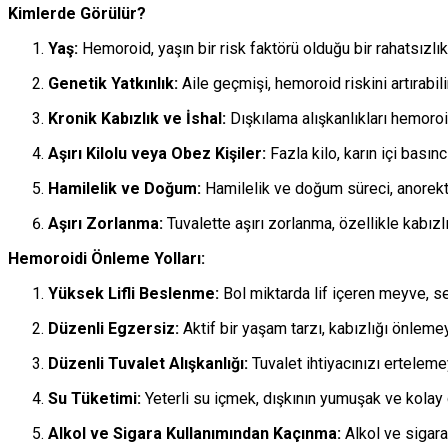
Kimlerde Görülür?
Yaş:
Hemoroid, yaşın bir risk faktörü olduğu bir rahatsızlıkt
Genetik Yatkınlık:
Aile geçmişi, hemoroid riskini artırabil
Kronik Kabızlık ve İshal:
Dışkılama alışkanlıkları hemoroid
Aşırı Kilolu veya Obez Kişiler:
Fazla kilo, karın içi basın
Hamilelik ve Doğum:
Hamilelik ve doğum süreci, anorektal
Aşırı Zorlanma:
Tuvalette aşırı zorlanma, özellikle kabızlı
Hemoroidi Önleme Yolları:
Yüksek Lifli Beslenme:
Bol miktarda lif içeren meyve, se
Düzenli Egzersiz:
Aktif bir yaşam tarzı, kabızlığı önlemey
Düzenli Tuvalet Alışkanlığı:
Tuvalet ihtiyacınızı erteleme
Su Tüketimi:
Yeterli su içmek, dışkının yumuşak ve kolay 
Alkol ve Sigara Kullanımından Kaçınma:
Alkol ve sigara,