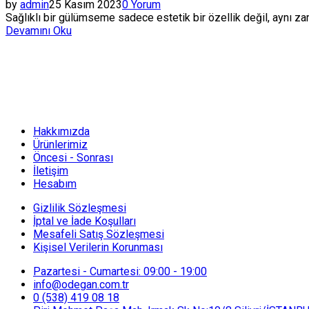
by
admin
25 Kasım 2023
0 Yorum
Sağlıklı bir gülümseme sadece estetik bir özellik değil, aynı za
Devamını Oku
Hakkımızda
Ürünlerimiz
Öncesi - Sonrası
İletişim
Hesabım
Gizlilik Sözleşmesi
İptal ve İade Koşulları
Mesafeli Satış Sözleşmesi
Kişisel Verilerin Korunması
Pazartesi - Cumartesi: 09:00 - 19:00
info@odegan.com.tr
0 (538) 419 08 18