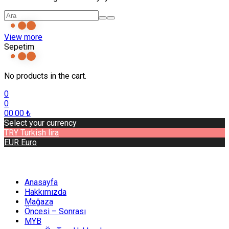
View more
Sepetim
No products in the cart.
0
0
0
0.00
₺
Select your currency
TRY
Turkish lira
EUR
Euro
Anasayfa
Hakkımızda
Mağaza
Öncesi – Sonrası
MYB