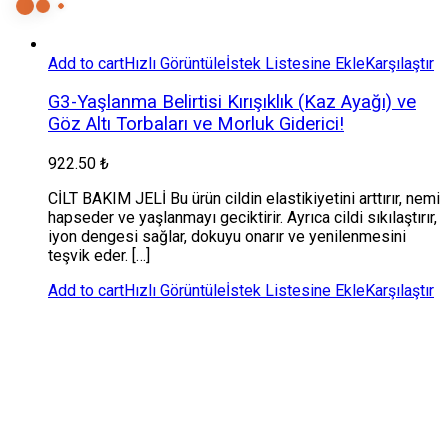
price
price
Add to cart
Hızlı Görüntüle
İstek Listesine Ekle
Karşılaştır
G3-Yaşlanma Belirtisi Kırışıklık (Kaz Ayağı) ve
Göz Altı Torbaları ve Morluk Giderici!
922.50
₺
CİLT BAKIM JELİ Bu ürün cildin elastikiyetini arttırır, nemi
hapseder ve yaşlanmayı geciktirir. Ayrıca cildi sıkılaştırır,
iyon dengesi sağlar, dokuyu onarır ve yenilenmesini
teşvik eder. […]
Add to cart
Hızlı Görüntüle
İstek Listesine Ekle
Karşılaştır