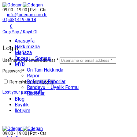
09:00 - 19:00 | Pzt - Cts
info@odegan.com.tr
0 (538) 419 08 18
0
Giriş Yap / Kayıt Ol
Anasayfa
Hakkımızda
Login
Mağaza
Öncesi – Sonrası
Username or email address
*
MYB
Ön Tanı Hakkında
Password
*
Rapor
Referans Raporlar
Remember me
Log in
Randevu – Üyelik Formu
Lost your password?
Raporlar
Blog
Bayilik
İletişim
09:00 - 19:00 | Pzt - Cts