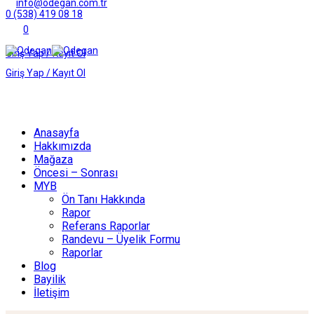
info@odegan.com.tr
0 (538) 419 08 18
0
Giriş Yap / Kayıt Ol
Giriş Yap / Kayıt Ol
Anasayfa
Hakkımızda
Mağaza
Öncesi – Sonrası
MYB
Ön Tanı Hakkında
Rapor
Referans Raporlar
Randevu – Üyelik Formu
Raporlar
Blog
Bayilik
İletişim