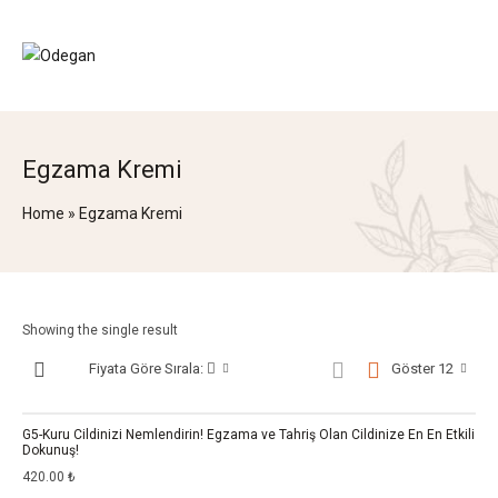
Egzama Kremi
Home
»
Egzama Kremi
Showing the single result
Fiyata Göre Sırala:
Göster 12
G5-Kuru Cildinizi Nemlendirin! Egzama ve Tahriş Olan Cildinize En En Etkili
Dokunuş!
420.00
₺