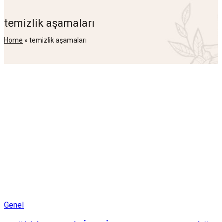
temizlik aşamaları
Home
»
temizlik aşamaları
Posted
Genel
in