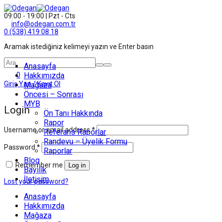
09:00 - 19:00 | Pzt - Cts
info@odegan.com.tr
0 (538) 419 08 18
Aramak istediğiniz kelimeyi yazın ve Enter basın
Anasayfa
0
Hakkımızda
Giriş Yap / Kayıt Ol
Mağaza
Öncesi – Sonrası
MYB
Login
Ön Tanı Hakkında
Rapor
Username or email address
*
Referans Raporlar
Randevu – Üyelik Formu
Password
*
Raporlar
Blog
Remember me
Log in
Bayilik
İletişim
Lost your password?
Anasayfa
Hakkımızda
Mağaza