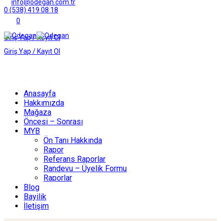
info@odegan.com.tr
0 (538) 419 08 18
0
Giriş Yap / Kayıt Ol
Giriş Yap / Kayıt Ol
Anasayfa
Hakkımızda
Mağaza
Öncesi – Sonrası
MYB
Ön Tanı Hakkında
Rapor
Referans Raporlar
Randevu – Üyelik Formu
Raporlar
Blog
Bayilik
İletişim