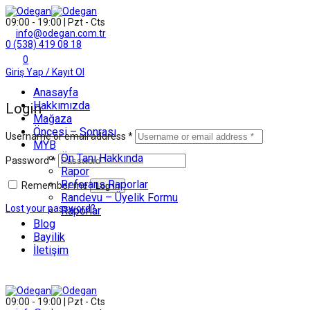
09:00 - 19:00 | Pzt - Cts
info@odegan.com.tr
0 (538) 419 08 18
0
Giriş Yap / Kayıt Ol
Anasayfa
Hakkımızda
Login
Mağaza
Öncesi – Sonrası
Username or email address
*
MYB
Ön Tanı Hakkında
Password
*
Rapor
Referans Raporlar
Remember me
Log in
Randevu – Üyelik Formu
Lost your password?
Raporlar
Blog
Bayilik
İletişim
09:00 - 19:00 | Pzt - Cts