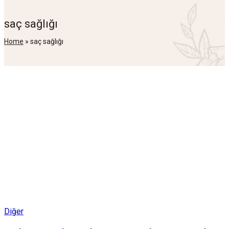
saç sağlığı
Home
»
saç sağlığı
Posted
Diğer
in