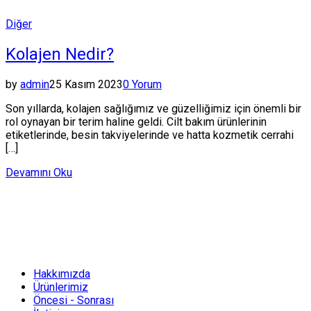
Posted
Diğer
in
Kolajen Nedir?
by
admin
25 Kasım 2023
0 Yorum
Son yıllarda, kolajen sağlığımız ve güzelliğimiz için önemli bir
rol oynayan bir terim haline geldi. Cilt bakım ürünlerinin
etiketlerinde, besin takviyelerinde ve hatta kozmetik cerrahi
[…]
Devamını Oku
Hakkımızda
Ürünlerimiz
Öncesi - Sonrası