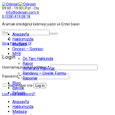
09:00 - 19:00 | Pzt - Cts
info@odegan.com.tr
0 (538) 419 08 18
Aramak istediğiniz kelimeyi yazın ve Enter basın
Anasayfa
0
Hakkımızda
Giriş Yap / Kayıt Ol
Mağaza
Öncesi – Sonrası
MYB
Login
Ön Tanı Hakkında
Rapor
Username or email address
*
Referans Raporlar
Randevu – Üyelik Formu
Password
*
Raporlar
Blog
Remember me
Log in
Bayilik
İletişim
Lost your password?
Anasayfa
Hakkımızda
Mağaza