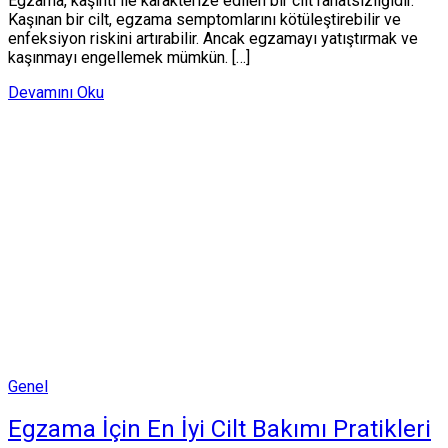
Egzama, kaşıntı ile karakterize edilen bir cilt rahatsızlığıdır.
Kaşınan bir cilt, egzama semptomlarını kötüleştirebilir ve
enfeksiyon riskini artırabilir. Ancak egzamayı yatıştırmak ve
kaşınmayı engellemek mümkün. […]
Devamını Oku
Posted
Genel
in
Egzama İçin En İyi Cilt Bakımı Pratikleri