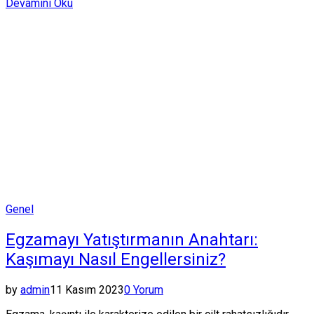
Devamını Oku
Posted
Genel
in
Egzamayı Yatıştırmanın Anahtarı:
Kaşımayı Nasıl Engellersiniz?
by
admin
11 Kasım 2023
0 Yorum