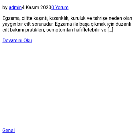
by
admin
4 Kasım 2023
0 Yorum
Egzama, ciltte kaşıntı, kızarıklık, kuruluk ve tahrişe neden olan
yaygın bir cilt sorunudur. Egzama ile başa çıkmak için düzenli
cilt bakımı pratikleri, semptomları hafifletebilir ve […]
Devamını Oku
Posted
Genel
in