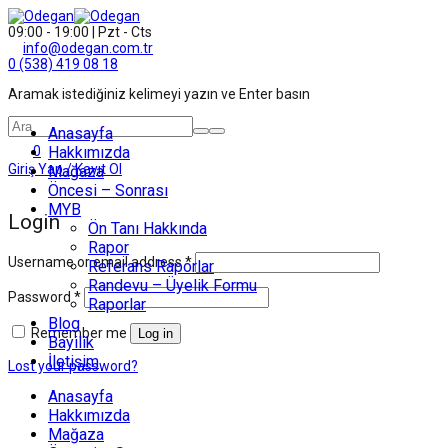
09:00 - 19:00 | Pzt - Cts
info@odegan.com.tr
0 (538) 419 08 18
Aramak istediğiniz kelimeyi yazın ve Enter basın
Anasayfa
0
Hakkımızda
Giriş Yap / Kayıt Ol
Mağaza
Öncesi – Sonrası
MYB
Login
Ön Tanı Hakkında
Rapor
Username or email address
*
Referans Raporlar
Randevu – Üyelik Formu
Password
*
Raporlar
Blog
Remember me
Log in
Bayilik
İletişim
Lost your password?
Anasayfa
Hakkımızda
Mağaza