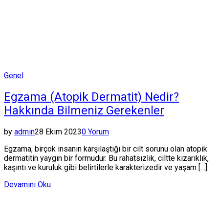
Posted
Genel
in
Egzama (Atopik Dermatit) Nedir?
Hakkında Bilmeniz Gerekenler
by
admin
28 Ekim 2023
0 Yorum
Egzama, birçok insanın karşılaştığı bir cilt sorunu olan atopik
dermatitin yaygın bir formudur. Bu rahatsızlık, ciltte kızarıklık,
kaşıntı ve kuruluk gibi belirtilerle karakterizedir ve yaşam […]
Devamını Oku