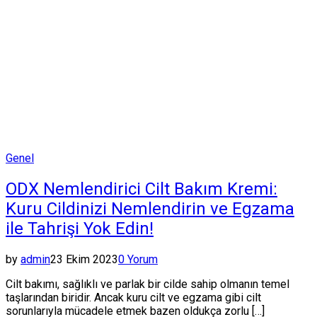
Posted
Genel
in
ODX Nemlendirici Cilt Bakım Kremi:
Kuru Cildinizi Nemlendirin ve Egzama
ile Tahrişi Yok Edin!
by
admin
23 Ekim 2023
0 Yorum
Cilt bakımı, sağlıklı ve parlak bir cilde sahip olmanın temel
taşlarından biridir. Ancak kuru cilt ve egzama gibi cilt
sorunlarıyla mücadele etmek bazen oldukça zorlu […]