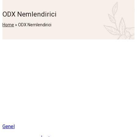
ODX Nemlendirici
Home
»
ODX Nemlendirici
Posted
Genel
in