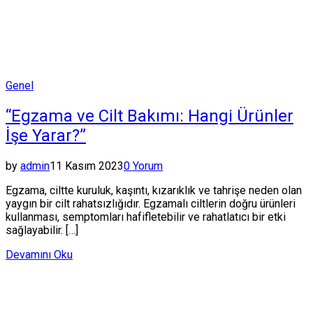
Posted
Genel
in
“Egzama ve Cilt Bakımı: Hangi Ürünler
İşe Yarar?”
by
admin
11 Kasım 2023
0 Yorum
Egzama, ciltte kuruluk, kaşıntı, kızarıklık ve tahrişe neden olan
yaygın bir cilt rahatsızlığıdır. Egzamalı ciltlerin doğru ürünleri
kullanması, semptomları hafifletebilir ve rahatlatıcı bir etki
sağlayabilir. […]
Devamını Oku