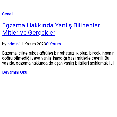
Posted
Genel
in
Egzama Hakkında Yanlış Bilinenler:
Mitler ve Gerçekler
by
admin
11 Kasım 2023
0 Yorum
Egzama, ciltte sıkça görülen bir rahatsızlık olup, birçok insanın
doğru bilmediği veya yanlış inandığı bazı mitlerle çevrili. Bu
yazıda, egzama hakkında dolaşan yanlış bilgileri açıklamak […]
Devamını Oku