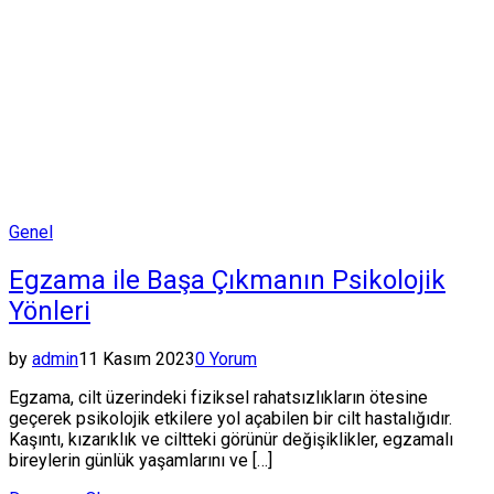
Posted
Genel
in
Egzama ile Başa Çıkmanın Psikolojik
Yönleri
by
admin
11 Kasım 2023
0 Yorum
Egzama, cilt üzerindeki fiziksel rahatsızlıkların ötesine
geçerek psikolojik etkilere yol açabilen bir cilt hastalığıdır.
Kaşıntı, kızarıklık ve ciltteki görünür değişiklikler, egzamalı
bireylerin günlük yaşamlarını ve […]