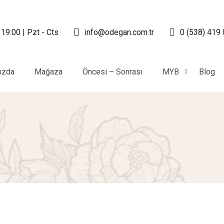
 19:00 | Pzt - Cts
info@odegan.com.tr
0 (538) 419
ızda
Mağaza
Öncesi – Sonrası
MYB
Blog