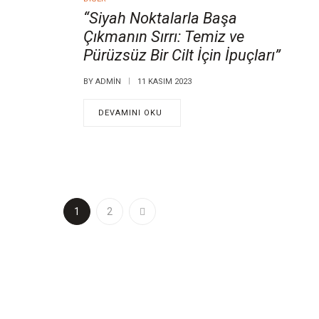
“Siyah Noktalarla Başa
Çıkmanın Sırrı: Temiz ve
Pürüzsüz Bir Cilt İçin İpuçları”
BY
ADMIN
11 KASIM 2023
DEVAMINI OKU
1
2