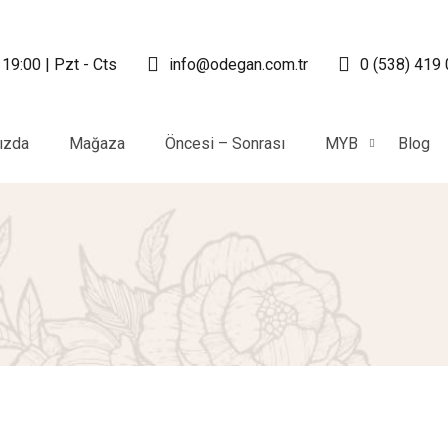
 19:00 | Pzt - Cts
info@odegan.com.tr
0 (538) 419
ızda
Mağaza
Öncesi – Sonrası
MYB
Blog