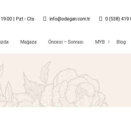
 19:00 | Pzt - Cts
info@odegan.com.tr
0 (538) 419
ızda
Mağaza
Öncesi – Sonrası
MYB
Blog