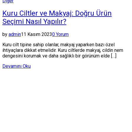
Posted
Diğer
in
Kuru Ciltler ve Makyaj: Doğru Ürün
Seçimi Nasıl Yapılır?
by
admin
11 Kasım 2023
0 Yorum
Kuru cilt tipine sahip olanlar, makyaj yaparken bazı özel
ihtiyaçlara dikkat etmelidir. Kuru ciltlerde makyaj, cildin nem
dengesini korumak ve daha sağlıklı bir görünüm elde […]
Devamını Oku