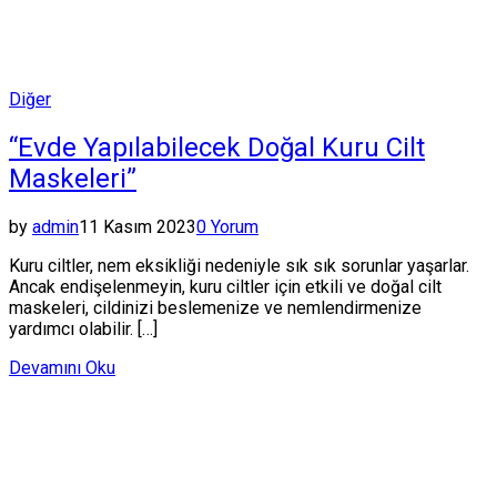
Posted
Diğer
in
“Evde Yapılabilecek Doğal Kuru Cilt
Maskeleri”
by
admin
11 Kasım 2023
0 Yorum
Kuru ciltler, nem eksikliği nedeniyle sık sık sorunlar yaşarlar.
Ancak endişelenmeyin, kuru ciltler için etkili ve doğal cilt
maskeleri, cildinizi beslemenize ve nemlendirmenize
yardımcı olabilir. […]
Devamını Oku