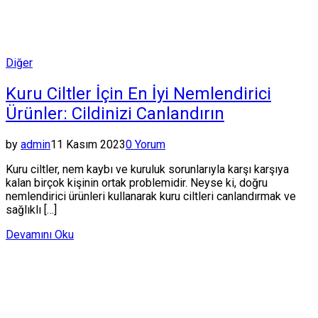
Posted
Diğer
in
Kuru Ciltler İçin En İyi Nemlendirici
Ürünler: Cildinizi Canlandırın
by
admin
11 Kasım 2023
0 Yorum
Kuru ciltler, nem kaybı ve kuruluk sorunlarıyla karşı karşıya
kalan birçok kişinin ortak problemidir. Neyse ki, doğru
nemlendirici ürünleri kullanarak kuru ciltleri canlandırmak ve
sağlıklı […]
Devamını Oku