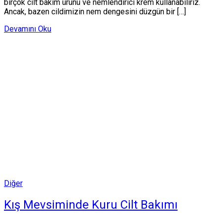
birçok cilt bakım ürünü ve nemlendirici krem kullanabiliriz.
Ancak, bazen cildimizin nem dengesini düzgün bir […]
Devamını Oku
Posted
Diğer
in
Kış Mevsiminde Kuru Cilt Bakımı