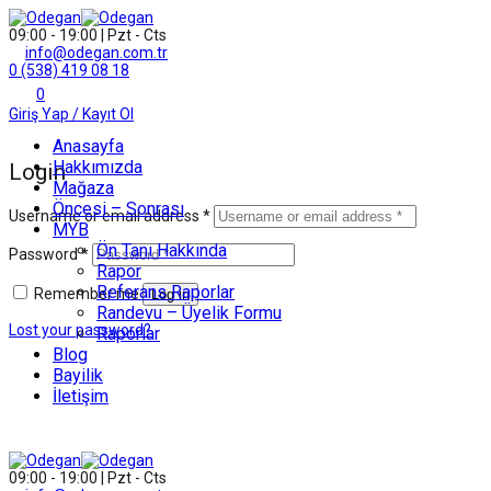
09:00 - 19:00 | Pzt - Cts
info@odegan.com.tr
0 (538) 419 08 18
0
Giriş Yap / Kayıt Ol
Anasayfa
Hakkımızda
Login
Mağaza
Öncesi – Sonrası
Username or email address
*
MYB
Ön Tanı Hakkında
Password
*
Rapor
Referans Raporlar
Remember me
Log in
Randevu – Üyelik Formu
Lost your password?
Raporlar
Blog
Bayilik
İletişim
09:00 - 19:00 | Pzt - Cts