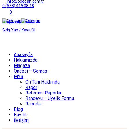
info@odegan.com.tr
0 (538) 419 08 18
0
Giriş Yap / Kayıt Ol
Giriş Yap / Kayıt Ol
Anasayfa
Hakkımızda
Mağaza
Öncesi – Sonrası
MYB
Ön Tanı Hakkında
Rapor
Referans Raporlar
Randevu – Üyelik Formu
Raporlar
Blog
Bayilik
İletişim