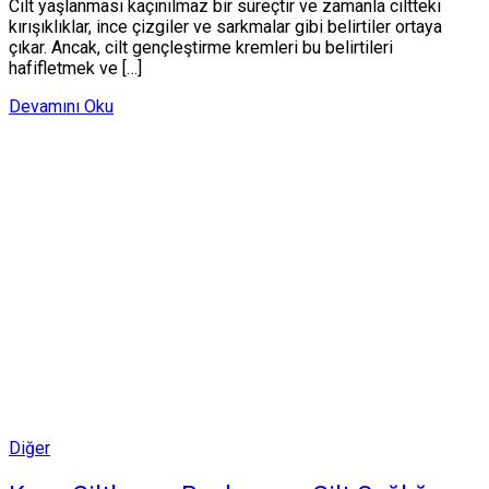
Cilt yaşlanması kaçınılmaz bir süreçtir ve zamanla ciltteki
kırışıklıklar, ince çizgiler ve sarkmalar gibi belirtiler ortaya
çıkar. Ancak, cilt gençleştirme kremleri bu belirtileri
hafifletmek ve […]
Devamını Oku
Posted
Diğer
in