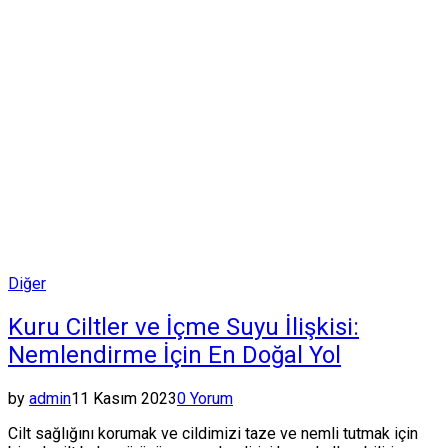
Posted
Diğer
in
Kuru Ciltler ve İçme Suyu İlişkisi:
Nemlendirme İçin En Doğal Yol
by
admin
11 Kasım 2023
0 Yorum
Cilt sağlığını korumak ve cildimizi taze ve nemli tutmak için