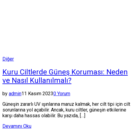
Posted
Diğer
in
Kuru Ciltlerde Güneş Koruması: Neden
ve Nasıl Kullanılmalı?
by
admin
11 Kasım 2023
0 Yorum
Güneşin zararlı UV ışınlarına maruz kalmak, her cilt tipi için cilt
sorunlarına yol açabilir. Ancak, kuru ciltler, güneşin etkilerine
karşı daha hassas olabilir. Bu yazıda, […]
Devamını Oku