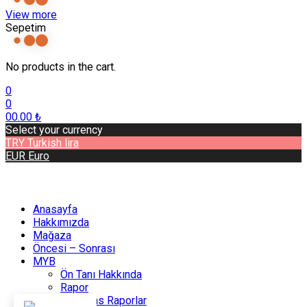
View more
Sepetim
No products in the cart.
0
0
0
0.00
₺
Select your currency
TRY
Turkish lira
EUR
Euro
Anasayfa
Hakkımızda
Mağaza
Öncesi – Sonrası
MYB
Ön Tanı Hakkında
Rapor
Referans Raporlar