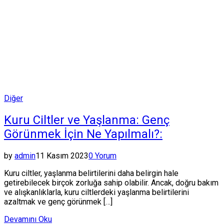
Posted
Diğer
in
Kuru Ciltler ve Yaşlanma: Genç
Görünmek İçin Ne Yapılmalı?:
by
admin
11 Kasım 2023
0 Yorum
Kuru ciltler, yaşlanma belirtilerini daha belirgin hale
getirebilecek birçok zorluğa sahip olabilir. Ancak, doğru bakım
ve alışkanlıklarla, kuru ciltlerdeki yaşlanma belirtilerini
azaltmak ve genç görünmek […]
Devamını Oku