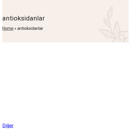
antioksidanlar
Home
»
antioksidanlar
Posted
Diğer
in