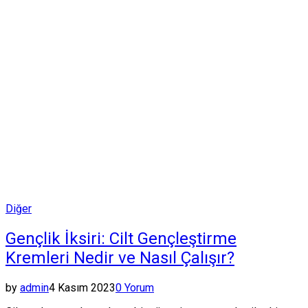
Posted
Diğer
in
Gençlik İksiri: Cilt Gençleştirme
Kremleri Nedir ve Nasıl Çalışır?
by
admin
4 Kasım 2023
0 Yorum